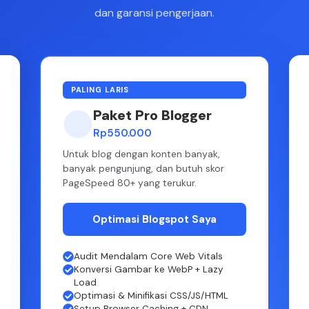
dan garansi pengerjaan.
PALING LARIS
Paket Pro Blogger
Rp550.000
Untuk blog dengan konten banyak,
banyak pengunjung, dan butuh skor
PageSpeed 80+ yang terukur.
Optimasi Blogspot Saya
Audit Mendalam Core Web Vitals
Konversi Gambar ke WebP + Lazy
Load
Optimasi & Minifikasi CSS/JS/HTML
Setup Browser Caching + CDN