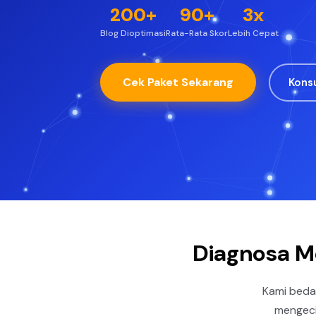
200+
90+
3x
Blog Dioptimasi
Rata-Rata Skor
Lebih Cepat
Cek Paket Sekarang
Konsu
Diagnosa M
Kami beda
mengeci