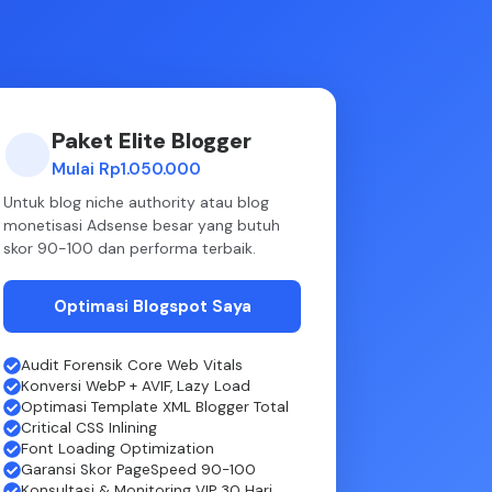
Paket Elite Blogger
Mulai Rp1.050.000
Untuk blog niche authority atau blog
monetisasi Adsense besar yang butuh
skor 90-100 dan performa terbaik.
Optimasi Blogspot Saya
Audit Forensik Core Web Vitals
Konversi WebP + AVIF, Lazy Load
Optimasi Template XML Blogger Total
Critical CSS Inlining
Font Loading Optimization
Garansi Skor PageSpeed 90-100
Konsultasi & Monitoring VIP 30 Hari