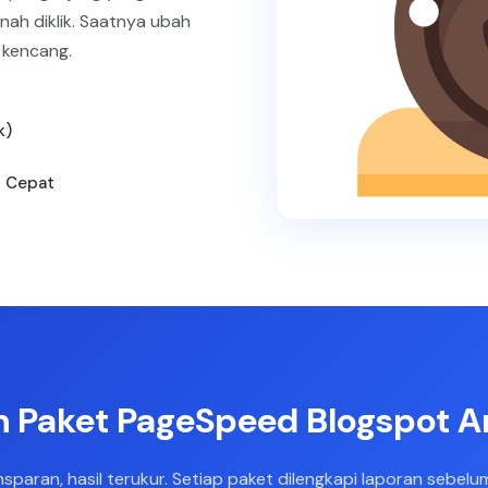
nah diklik. Saatnya ubah
 kencang.
k)
h Cepat
ih Paket PageSpeed Blogspot 
nsparan, hasil terukur. Setiap paket dilengkapi laporan sebel