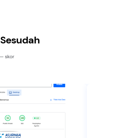
s Sesudah
 — skor