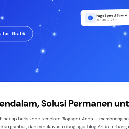
PageSpeed Score
Dari 35 → 97 ✓
ltasi Gratis
endalam, Solusi Permanen unt
h setiap baris kode template Blogspot Anda — membuang s
lkan gambar, dan merekayasa ulang agar blog Anda terbang r