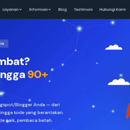
Layanan
Informasi
Blog
Testimoni
Hubungi Kami
sia
ambat?
ingga
90+
ogspot/Blogger Anda — dari
hingga kode yang berantakan.
gle naik, pembaca betah.