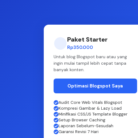
Paket Starter
Rp350.000
Untuk blog Blogspot baru atau yang
ingin mulai tampil lebih cepat tanpa
banyak konten.
Optimasi Blogspot Saya
Audit Core Web Vitals Blogspot
Kompresi Gambar & Lazy Load
Minifikasi CSS/JS Template Blogger
Setup Browser Caching
Laporan Sebelum-Sesudah
Garansi Revisi 7 Hari