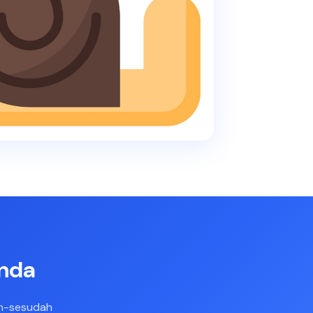
Anda
um-sesudah